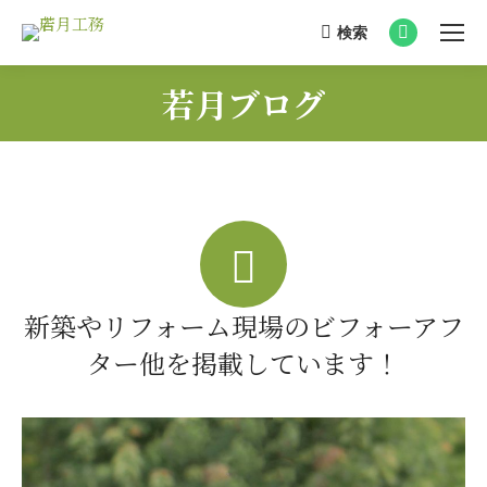
検索
Search:
Facebook
page
若月ブログ
opens
You are here:
in
new
window
新築やリフォーム現場のビフォーアフ
ター他を掲載しています！