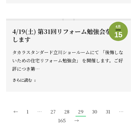
4月
4/19(土) 第31回リフォーム勉強会を開催
15
します
タカラスタンダード立川ショールームにて 「後悔しな
いための住宅リフォーム勉強会」 を開催します。ご好
評につき第…
さらに読む
←
1
…
27
28
29
30
31
…
165
→