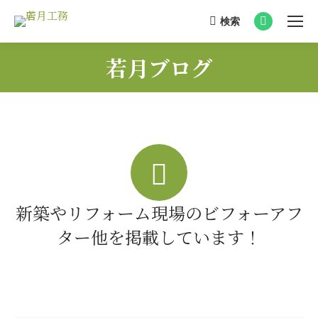
検索
Search:
Facebook
page
若月ブログ
opens
You are here:
in
new
window
新築やリフォーム現場のビフォーアフ
ター他を掲載しています！