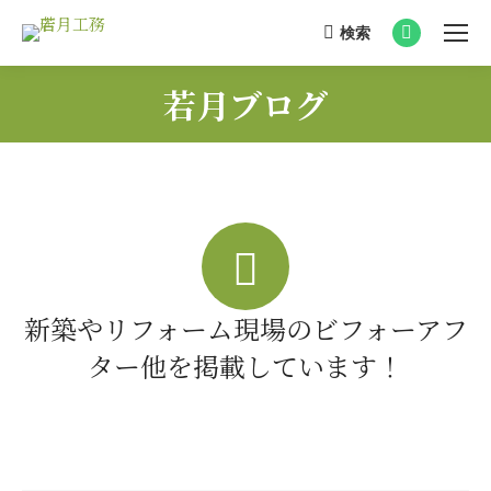
検索
Search:
Facebook
page
若月ブログ
opens
You are here:
in
new
window
新築やリフォーム現場のビフォーアフ
ター他を掲載しています！