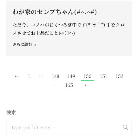
わが家のセレブちゃん(#^.^#)
ただ今、コノハがおくつろぎ中です(*´∀｀*) 手をクロ
スさせてお上品だこと(-^〇^-)
さらに読む
←
1
…
148
149
150
151
152
…
165
→
検索
Search: