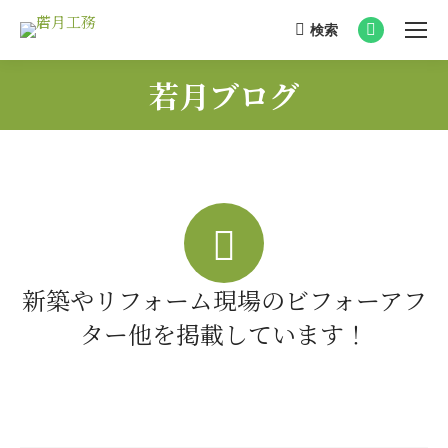
検索
Search:
Facebook
page
若月ブログ
opens
You are here:
in
new
window
新築やリフォーム現場のビフォーアフ
ター他を掲載しています！