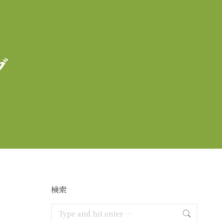
グ
検索
Search: