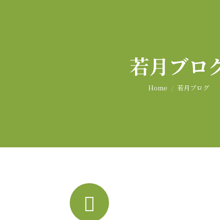
若月ブロ
You are here:
Home
若月ブログ