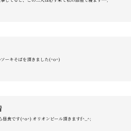
ソーキそばを頂きました(^o^)
着
から昼食です(^o^) オリオンビール頂きますf^_^;