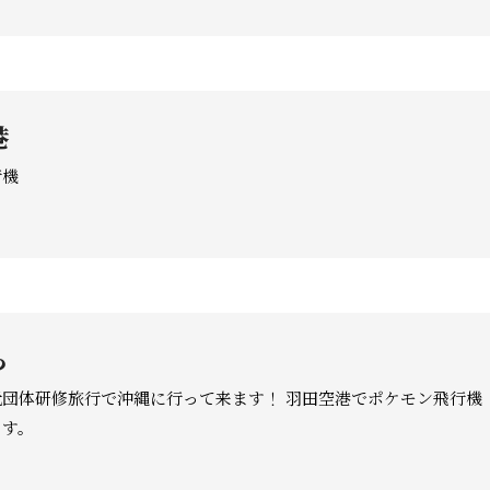
港
行機
ら
元団体研修旅行で沖縄に行って来ます！ 羽田空港でポケモン飛行機
ます。