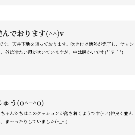
んでおります(^^)v
邸です。天井下地を張っております。吹き付け断熱が完了し、サッシ
、外は冷たい風が吹いていますが、中は暖かいです(*´∇｀*)
ゅう(o^−^o)
ちゃんたちはこのクッションが落ち着くようです(^.^)仲良く並ん
、ま〜ったりしていました(^_^;)