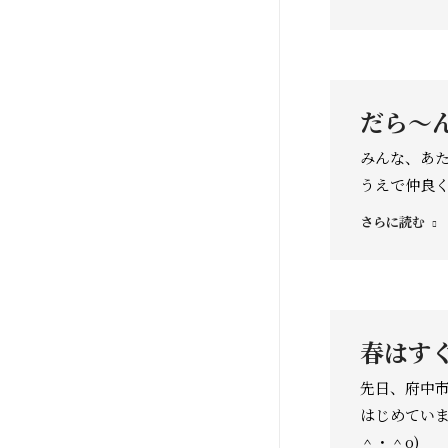
だら〜ん
みんな、あた
うえで仲良く
さらに読む
春はすぐ
先日、府中
はじめていま
＾・＾o)