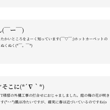
(￣ー￣)
たかいところをよーく知っています(￣▽￣;)ホットカーペットの
ぬくぬく(*￣。￣*)
そこに(*´∇｀*)
市T様邸の外構工事の打合せにおじゃましました。庭の梅の花が咲き
す(*^^*)風は冷たいですが、確実に春は近づいているのですね(o