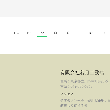
…
157
158
159
160
161
…
165
→
有限会社若月工務店
住所：東京都立川市幸町1-28-6
電話：042-536-6867
アクセス
多摩モノレール 砂川七番駅、
館駅より徒歩７分