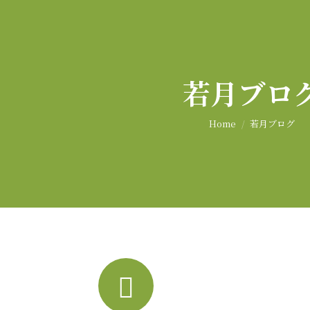
若月ブロ
You are here:
Home
若月ブログ