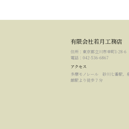
有限会社若月工務店
住所：東京都立川市幸町1-28-6
電話：042-536-6867
アクセス
多摩モノレール 砂川七番駅、
館駅より徒歩７分