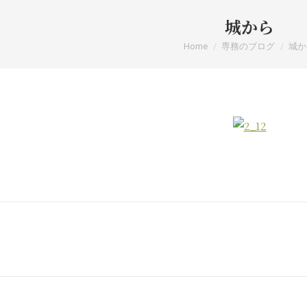
城から
You are here:
Home
専務のブログ
城か
tion
Next
post: