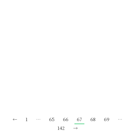
ショールームにてお施主さまと最終確
認
立川市にて、キッチンリフォームのご依頼を頂きまし
たお施主さまと ショールームにて仕様の最終確認を
させていただき…
←
1
…
65
66
67
68
69
…
142
→