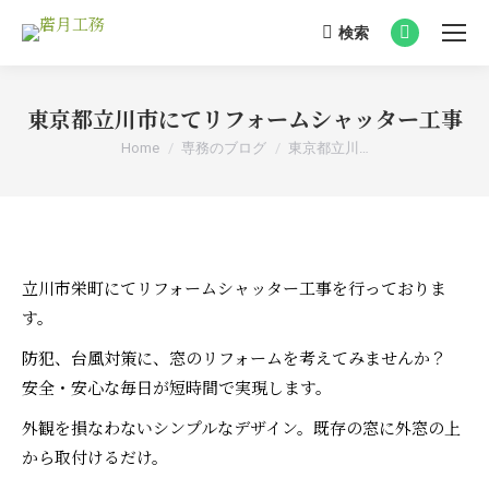
検索
Search:
Facebook
page
opens
東京都立川市にてリフォームシャッター工事
in
You are here:
Home
専務のブログ
東京都立川…
new
window
立川市栄町にてリフォームシャッター工事を行っておりま
す。
防犯、台風対策に、窓のリフォームを考えてみませんか？
安全・安心な毎日が短時間で実現します。
外観を損なわないシンプルなデザイン。既存の窓に外窓の上
から取付けるだけ。