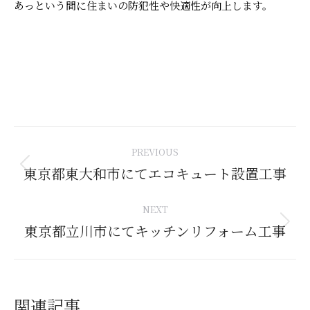
あっという間に住まいの防犯性や快適性が向上します。
Post
PREVIOUS
navigation
東京都東大和市にてエコキュート設置工事
Previous
post:
NEXT
東京都立川市にてキッチンリフォーム工事
Next
post:
関連記事