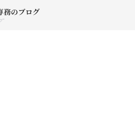
専務のブログ
グ"