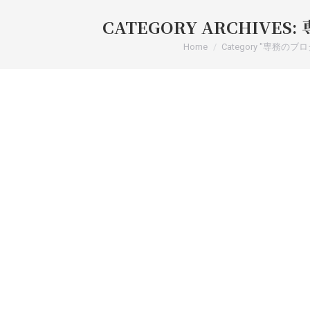
CATEGORY ARCHIVES:
You are here:
Home
Category "専務のブロ