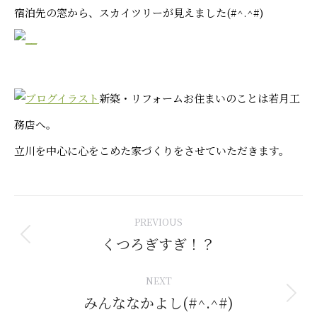
宿泊先の窓から、スカイツリーが見えました(#^.^#)
新築・リフォームお住まいのことは若月工
務店へ。
立川を中心に心をこめた家づくりをさせていただきます。
Post
PREVIOUS
navigation
くつろぎすぎ！？
Previous
post:
NEXT
みんななかよし(#^.^#)
Next