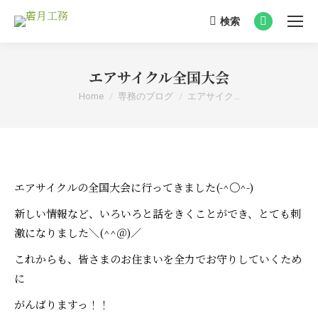
検索
Search:
Facebook
page
opens
エアサイクル全国大会
in
You are here:
Home
専務のブログ
エアサイク…
new
window
エアサイクルの全国大会に行ってきました(-^〇^-)
新しい情報など、いろいろと話をきくことができ、とても刺
激になりました＼(^^＠)／
これからも、皆さまのお住まいを全力でお守りしていくため
に
がんばりますっ！！