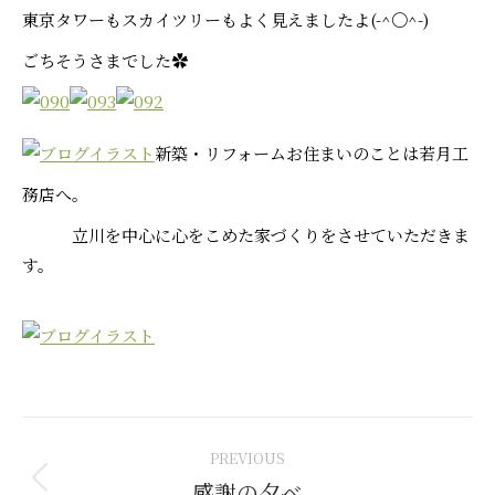
東京タワーもスカイツリーもよく見えましたよ(-^〇^-)
ごちそうさまでした✿
新築・リフォームお住まいのことは若月工
務店へ。
立川を中心に心をこめた家づくりをさせていただきま
す。
Post
PREVIOUS
navigation
感謝の夕べ
Previous