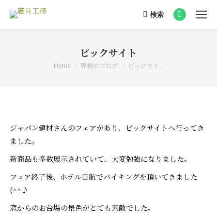
検索
Search:
Facebook
page
opens
ビックサイト
in
You are here:
Home
専務のブログ
ビックサイ…
new
window
ジャパン建材さんのフェアがあり、ビックサイトへ行ってき
ました。
新商品も多数展示されていて、大変勉強になりました。
フェア終了後、ホテル日航でバイキングを頂いてきました
(^^♪
窓からのお台場の景色がとても素敵でした。