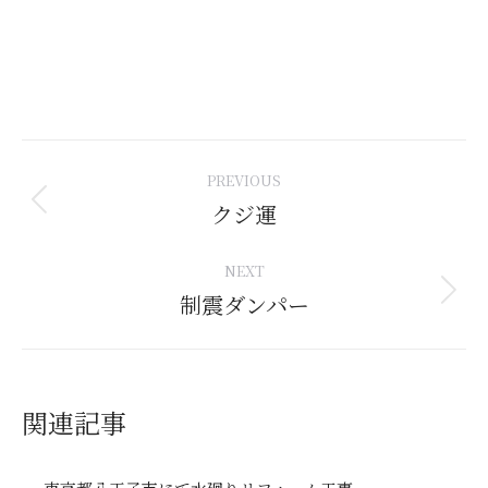
Post
PREVIOUS
navigation
クジ運
Previous
post:
NEXT
制震ダンパー
Next
post:
関連記事