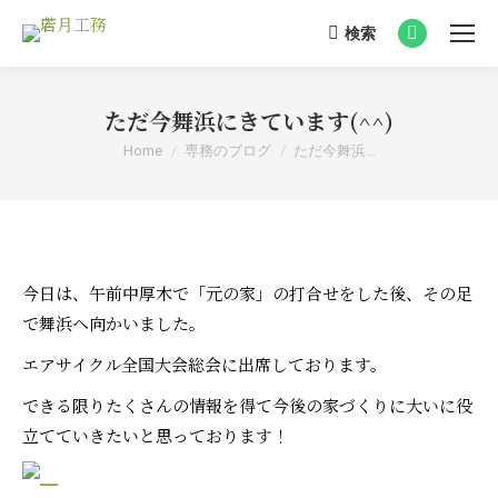
検索
Search:
Facebook
page
opens
ただ今舞浜にきています(^^)
in
You are here:
Home
専務のブログ
ただ今舞浜…
new
window
今日は、午前中厚木で「元の家」の打合せをした後、その足
で舞浜へ向かいました。
エアサイクル全国大会総会に出席しております。
できる限りたくさんの情報を得て今後の家づくりに大いに役
立てていきたいと思っております！