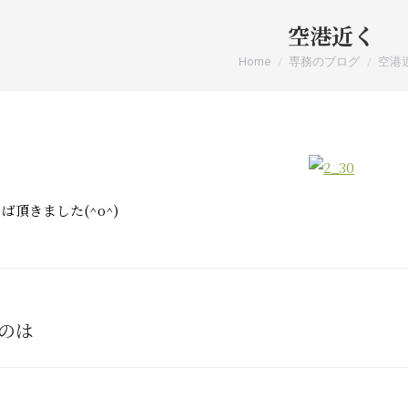
空港近く
You are here:
Home
専務のブログ
空港
頂きました(^o^)
tion
のは
Next
post: