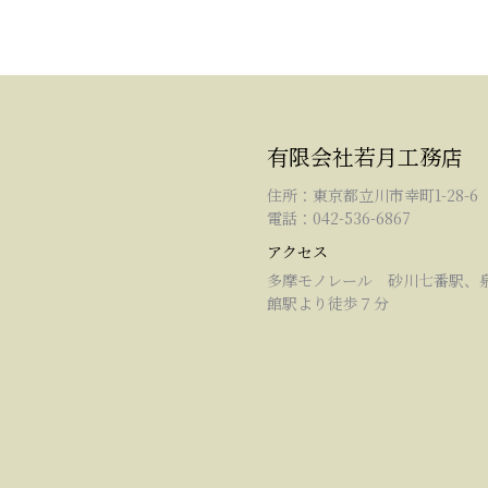
有限会社若月工務店
住所：東京都立川市幸町1-28-6
電話：042-536-6867
アクセス
多摩モノレール 砂川七番駅、
館駅より徒歩７分