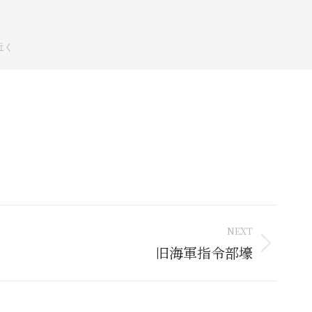
近く
NEXT
旧海軍指令部壕