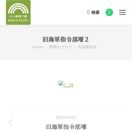
検索
Search:
Facebook
page
opens
旧海軍指令部壕２
in
new
You are here:
Home
専務のブログ
旧海軍指令…
window
Post
PREVIOUS
navigation
旧海軍指令部壕
Previous