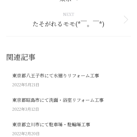
post:
NEXT
たそがれるモモ(*￣。￣*)
Next
post:
関連記事
東京都八王子市にて水廻りリフォーム工事
2022年5月21日
東京都昭島市にて洗面・浴室リフォーム工事
2022年3月12日
東京都立川市にて駐車場・駐輪場工事
2022年2月20日