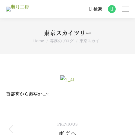
検索
Search:
Facebook
page
opens
東京スカイツリー
in
You are here:
Home
専務のブログ
東京スカイ…
new
window
首都高から激写σ^_^;
Post
PREVIOUS
navigation
東京へ
Previous