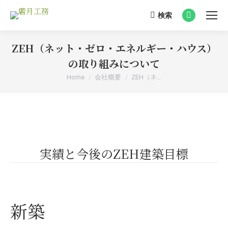
検索
Search:
Facebook
page
ZEH（ネット・ゼロ・エネルギー・ハウス）
opens
in
の取り組みについて
new
You are here:
Home
会社概要
ZEH（ネ…
window
実績と今後のZEH建築目標
新築