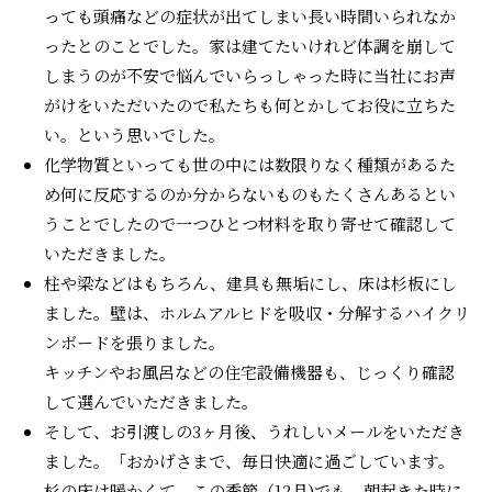
っても頭痛などの症状が出てしまい長い時間いられなか
ったとのことでした。家は建てたいけれど体調を崩して
しまうのが不安で悩んでいらっしゃった時に当社にお声
がけをいただいたので私たちも何とかしてお役に立ちた
い。という思いでした。
化学物質といっても世の中には数限りなく種類があるた
め何に反応するのか分からないものもたくさんあるとい
うことでしたので一つひとつ材料を取り寄せて確認して
いただきました。
柱や梁などはもちろん、建具も無垢にし、床は杉板にし
ました。壁は、ホルムアルヒドを吸収・分解するハイクリ
ンボードを張りました。
キッチンやお風呂などの住宅設備機器も、じっくり確認
して選んでいただきました。
そして、お引渡しの3ヶ月後、うれしいメールをいただき
ました。「おかげさまで、毎日快適に過ごしています。
杉の床は暖かくて、この季節（12月)でも、朝起きた時に