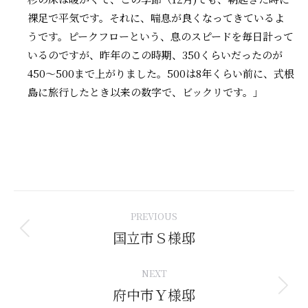
裸足で平気です。それに、喘息が良くなってきているよ
うです。ピークフローという、息のスピードを毎日計って
いるのですが、昨年のこの時期、350くらいだったのが
450〜500まで上がりました。500は8年くらい前に、式根
島に旅行したとき以来の数字で、ビックリです。」
Project
PREVIOUS
navigation
国立市Ｓ様邸
Previous
project:
NEXT
府中市Ｙ様邸
Next