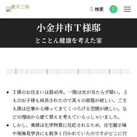
検索
Search:
Facebook
page
小金井市Ｔ様邸
opens
You are here:
in
とことん健康を考えた家
new
window
Ｔ様のお住まいは築45年。一階は光が当たらず暗い。３
人のお子様も成長されたので其々の部屋が欲しい。ご主
人様は仕事から帰ってきてくつろげる空間が欲しい。な
どの理由から建て替えを考えていらっしゃいました。
しかし、奥様は化学物質に反応されるため、住宅展示場
や現場見学会にも数多く行かれていたのですがどこに行