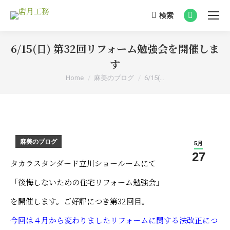
検索
Search:
Facebook
page
6/15(日) 第32回リフォーム勉強会を開催しま
opens
in
す
new
You are here:
Home
麻美のブログ
6/15(…
window
麻美のブログ
5月
27
タカラスタンダード立川ショールームにて
「後悔しないための住宅リフォーム勉強会」
を開催します。ご好評につき第32回目。
今回は４月から変わりましたリフォームに関する法改正につ