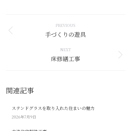
Post
PREVIOUS
navigation
手づくりの遊具
Previous
post:
NEXT
床修繕工事
Next
post:
関連記事
ステンドグラスを取り入れた住まいの魅力
2026年7月9日