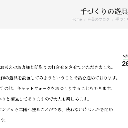
手づくりの遊具
You are here:
Home
麻美のブログ
手づく
5月
2
をお考えのお客様と間取りの打合せをさせていただきました。
造作の遊具を設置してみようということで話を進めております。
しご の他、キャットウォークをおつくりすることもできます。
かりと補強してありますので大人も楽しめます。
ビングから二階へ登ることができ、使わない時はふたを閉め
ます。