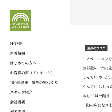
HOME
麻美のブログ
新着情報
リノベーション
はじめての方へ
お部屋の一角に
お客様の声（アンケート）
うんてい や は
100年健康 家族の家づくり
うんてい はしっ
スタッフ紹介
はしご は一階リ
会社概要
二階の床になり
施工実績