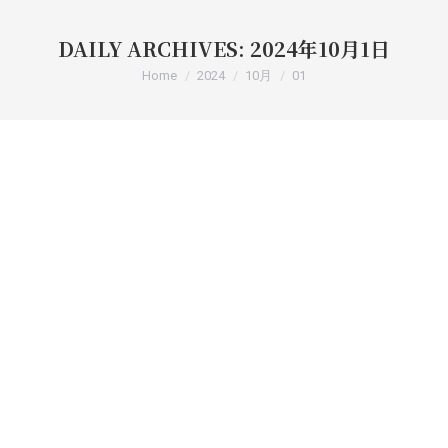
DAILY ARCHIVES:
2024年10月1日
You are here:
Home
2024
10月
01