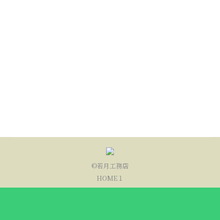
大工さんによる造作
新築やリノベーションのご依頼をいただきましたら
まずは打合せ。ご希望をお聴きしながら間取りをは
じめ いろいろな…
©若月工務店
HOME１