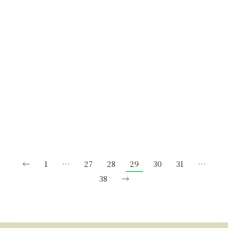
第19回リフォーム勉強会を開催します
新着情報でもお知らせいたしましたが タカラスタン
ダード立川ショールームにて 「後悔しないための住
宅リフォーム勉…
←
1
…
27
28
29
30
31
…
38
→