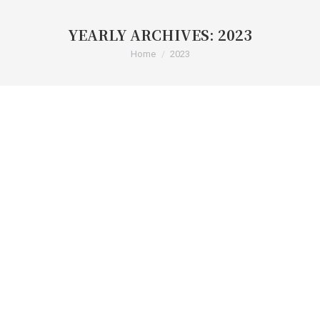
YEARLY ARCHIVES:
2023
You are here:
Home
2023