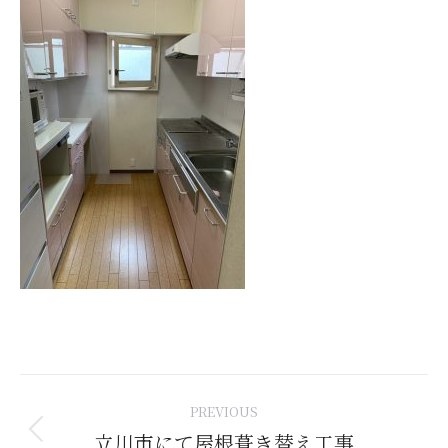
Post
PREVIOUS
navigation
立川市にて屋根葺き替え工事
Previous