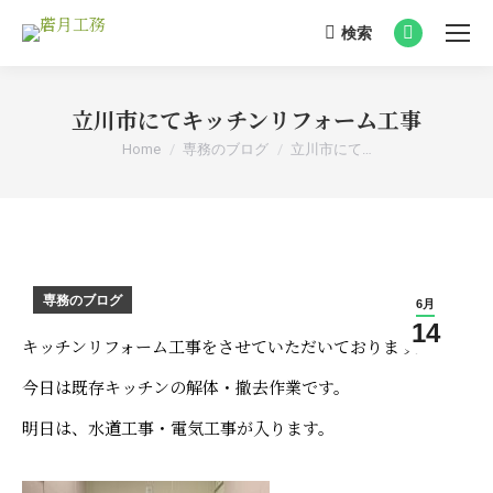
検索
Search:
Facebook
page
opens
立川市にてキッチンリフォーム工事
in
You are here:
Home
専務のブログ
立川市にて…
new
window
専務のブログ
6月
14
キッチンリフォーム工事をさせていただいております。
今日は既存キッチンの解体・撤去作業です。
明日は、水道工事・電気工事が入ります。