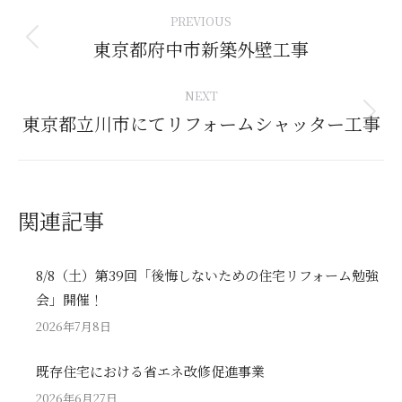
Post
PREVIOUS
navigation
東京都府中市新築外壁工事
Previous
post:
NEXT
東京都立川市にてリフォームシャッター工事
Next
post:
関連記事
8/8（土）第39回「後悔しないための住宅リフォーム勉強
会」開催！
2026年7月8日
既存住宅における省エネ改修促進事業
2026年6月27日