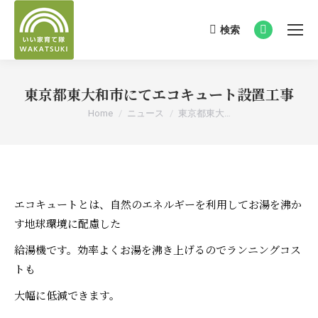
検索
Search:
Facebook
page
opens
東京都東大和市にてエコキュート設置工事
in
new
You are here:
Home
ニュース
東京都東大…
window
エコキュートとは、自然のエネルギーを利用してお湯を沸か
す地球環境に配慮した
給湯機です。効率よくお湯を沸き上げるのでランニングコス
トも
大幅に低減できます。