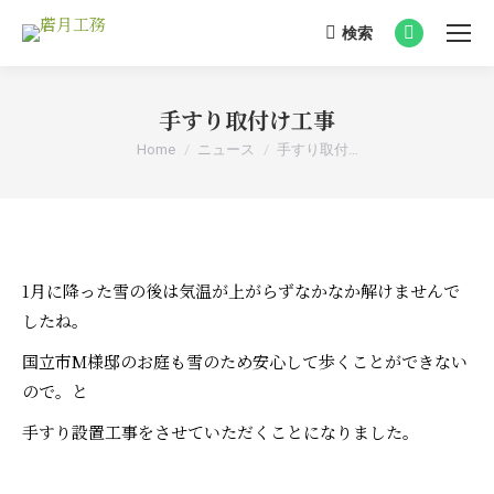
検索
Search:
Facebook
page
opens
手すり取付け工事
in
You are here:
Home
ニュース
手すり取付…
new
window
1月に降った雪の後は気温が上がらずなかなか解けませんで
したね。
国立市M様邸のお庭も雪のため安心して歩くことができない
ので。と
手すり設置工事をさせていただくことになりました。