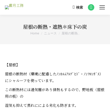
検索
Search:
Facebook
page
opens
屋根の断熱・遮熱＊床下の炭
in
You are here:
Home
ニュース
屋根の断熱…
new
window
【屋根】
屋根の断熱材（環境に配慮したﾉﾝﾎﾙﾑｱﾙﾃﾞﾋﾄﾞ・ﾉﾝﾌﾛﾝｶﾞｽ）
にシャルーフを使っています。
この断熱材には通気層があり排熱もするので、野地板（屋根
用の板）の
湿気も抑えて蒸れにによる劣化も防ぎます。