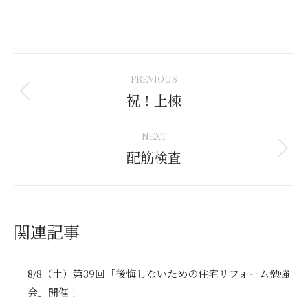
Post
PREVIOUS
navigation
祝！上棟
Previous
post:
NEXT
配筋検査
Next
post:
関連記事
8/8（土）第39回「後悔しないための住宅リフォーム勉強
会」開催！