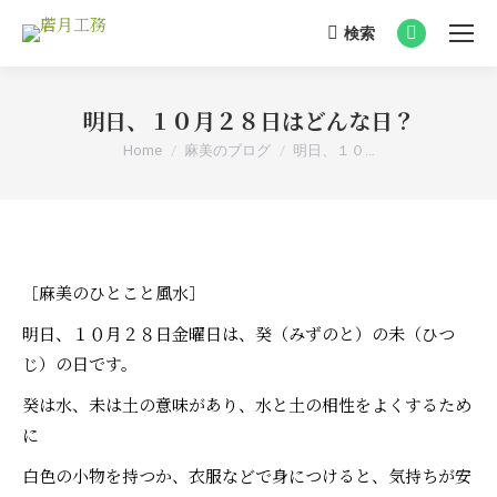
検索
Search:
Facebook
page
opens
明日、１０月２８日はどんな日？
in
You are here:
Home
麻美のブログ
明日、１０…
new
window
［麻美のひとこと風水］
明日、１０月２８日金曜日は、癸（みずのと）の未（ひつ
じ）の日です。
癸は水、未は土の意味があり、水と土の相性をよくするため
に
白色の小物を持つか、衣服などで身につけると、気持ちが安