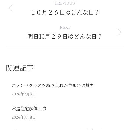
PREVIOUS
navigation
１０月２６日はどんな日？
Previous
post:
NEXT
明日10月２９日はどんな日？
Next
post:
関連記事
ステンドグラスを取り入れた住まいの魅力
2026年7月9日
木造住宅解体工事
2026年7月8日