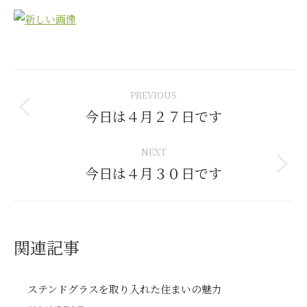
Post
PREVIOUS
navigation
今日は４月２７日です
Previous
post:
NEXT
今日は４月３０日です
Next
post:
関連記事
ステンドグラスを取り入れた住まいの魅力