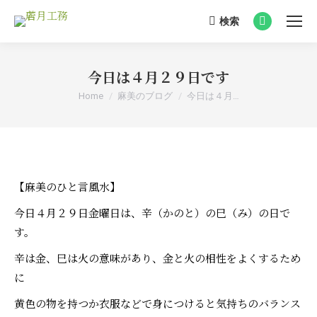
検索
Search:
Facebook
page
opens
今日は４月２９日です
in
You are here:
Home
麻美のブログ
今日は４月…
new
window
【麻美のひと言風水】
今日４月２９日金曜日は、辛（かのと）の巳（み）の日で
す。
辛は金、巳は火の意味があり、金と火の相性をよくするため
に
黄色の物を持つか衣服などで身につけると気持ちのバランス