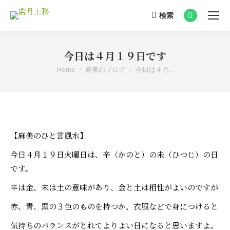
検索
Search:
Facebook
page
opens
今日は４月１９日です
in
You are here:
Home
麻美のブログ
今日は４月…
new
window
【麻美のひと言風水】
今日４月１９日火曜日は、辛（かのと）の未（ひつじ）の日
です。
辛は金、未は土の意味があり、金と土は相性がよいのですが
赤、青、黒の３色のものを持つか、衣服などで身につけると
気持ちのバランスがとれてよりよい日になると思いますよ。