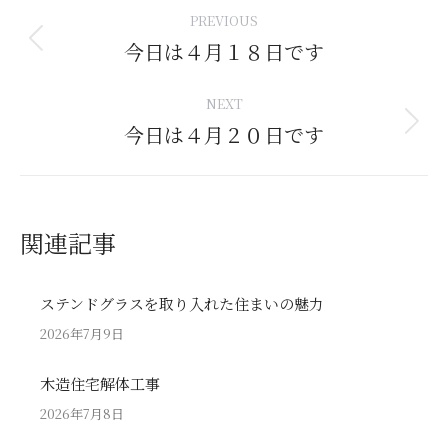
Post
PREVIOUS
navigation
今日は４月１８日です
Previous
post:
NEXT
今日は４月２０日です
Next
post:
関連記事
ステンドグラスを取り入れた住まいの魅力
2026年7月9日
木造住宅解体工事
2026年7月8日