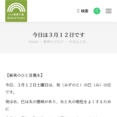
検索
Search:
Facebook
page
opens
今日は３月１２日です
in
new
You are here:
Home
麻美のブログ
今日は３月…
window
【麻美のひと言風水】
今日、３月１２日土曜日は、癸（みずのと）の巳（み）の日
です。
癸は水、巳は火の意味があり、水と火の相性をよくするため
に