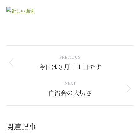
Post
PREVIOUS
navigation
今日は３月１１日です
Previous
post:
NEXT
自治会の大切さ
Next
post:
関連記事