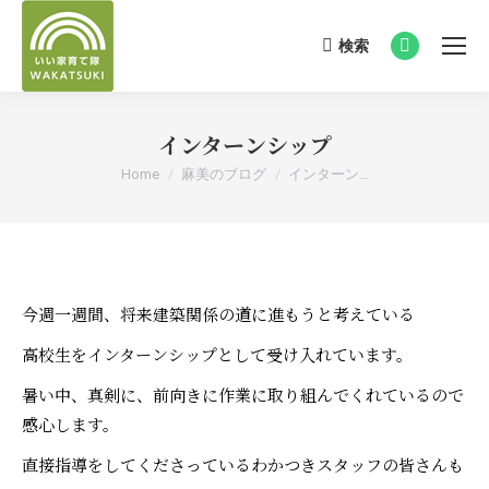
検索
Search:
Facebook
page
opens
インターンシップ
in
new
You are here:
Home
麻美のブログ
インターン…
window
今週一週間、将来建築関係の道に進もうと考えている
高校生をインターンシップとして受け入れています。
暑い中、真剣に、前向きに作業に取り組んでくれているので
感心します。
直接指導をしてくださっているわかつきスタッフの皆さんも