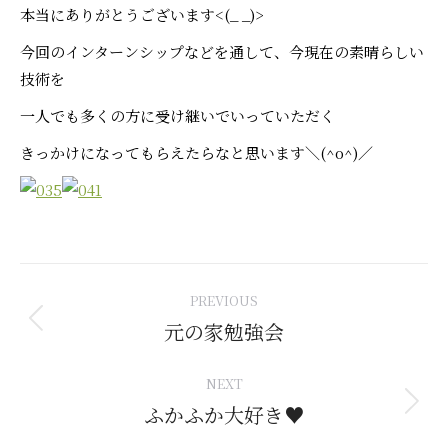
本当にありがとうございます<(_ _)>
今回のインターンシップなどを通して、今現在の素晴らしい
技術を
一人でも多くの方に受け継いでいっていただく
きっかけになってもらえたらなと思います＼(^o^)／
Post
PREVIOUS
navigation
元の家勉強会
Previous
post:
NEXT
ふかふか大好き♥
Next
post: