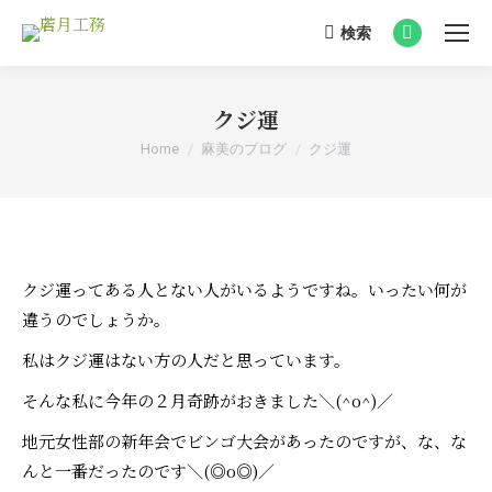
検索
Search:
Facebook
page
opens
クジ運
in
You are here:
Home
麻美のブログ
クジ運
new
window
クジ運ってある人とない人がいるようですね。いったい何が
違うのでしょうか。
私はクジ運はない方の人だと思っています。
そんな私に今年の２月奇跡がおきました＼(^o^)／
地元女性部の新年会でビンゴ大会があったのですが、な、な
んと一番だったのです＼(◎o◎)／