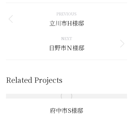
Project
PREVIOUS
navigation
立川市H様邸
Previous
project:
NEXT
日野市Ｎ様邸
Next
project:
Related Projects
府中市S様邸