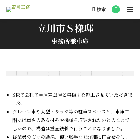
検索
Search:
Facebook
page
立川市Ｓ様邸
opens
You are here:
in
事務所兼車庫
new
window
S様の会社の車庫兼倉庫と事務所を施工させていただきま
した。
クレーン車や大型トラック等の駐車スペースと、車庫二
階には重さのある材料や機械を収納されたいとのことで
したので、構造は重量鉄骨で行うことになりました。
従業員の方々の動線、使い勝手など詳細に打合せをし、