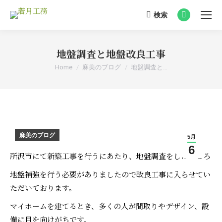
検索
Search:
Facebook
page
opens
地盤調査と地盤改良工事
in
You are here:
Home
麻美のブログ
地盤調査と…
new
window
麻美のブログ
5月
6
所沢市にて新築工事を行うにあたり、地盤調査をしたことろ
地盤補強を行う必要がありましたので改良工事に入らせてい
ただいております。
マイホームを建てるとき、多くの人が間取りやデザイン、設
備に目を向けがちです。