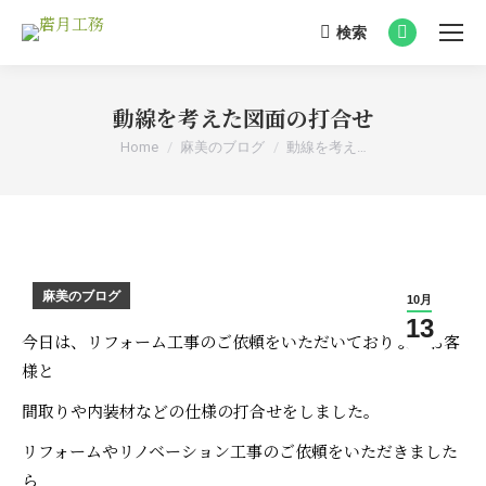
検索
Search:
Facebook
page
opens
動線を考えた図面の打合せ
in
You are here:
Home
麻美のブログ
動線を考え…
new
window
麻美のブログ
10月
13
今日は、リフォーム工事のご依頼をいただいておりますお客
様と
間取りや内装材などの仕様の打合せをしました。
リフォームやリノベーション工事のご依頼をいただきました
ら