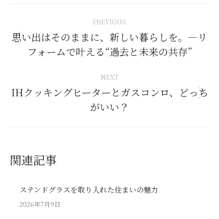
Post
PREVIOUS
navigation
思い出はそのままに、新しい暮らしを。—リ
Previous
フォームで叶える“過去と未来の共存”
post:
NEXT
IHクッキングヒーターとガスコンロ、どっち
Next
がいい？
post:
関連記事
ステンドグラスを取り入れた住まいの魅力
2026年7月9日