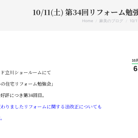
10/11(土) 第34回リフォー
You are here:
Home
麻美のブログ
10/1
10
6
ード立川ショールームにて
めの住宅リフォーム勉強会」
好評につき第34回目。
変わりましたリフォームに関する法改正についても
す。