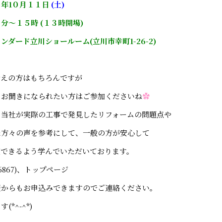
年1０月１１日
(土)
分～１５時 (１３時開場)
ンダード立川ショールーム(立川市幸町1-26-2)
考えの方はもちろんですが
もお聞きになられたい方はご参加くださいね
✿
、当社が実際の工事で発見したリフォームの問題点や
た方々の声を参考にして、一般の方が安心して
頼できるよう学んでいただいております。
-6867)、トップページ
報からもお申込みできますのでご連絡ください。
*^-^*)