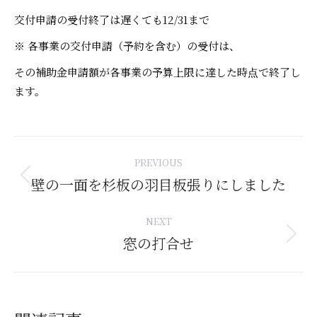
交付申請の受付終了は遅くても12/31まで
※
各事業の交付申請（予約を含む）の受付は、
その補助金申請額が各事業の予算上限に達した時点で終了し
ます。
Post
PREVIOUS
navigation
壁の一面を杉板の羽目板張りにしました
Previous
post:
NEXT
窓の打合せ
Next
post: