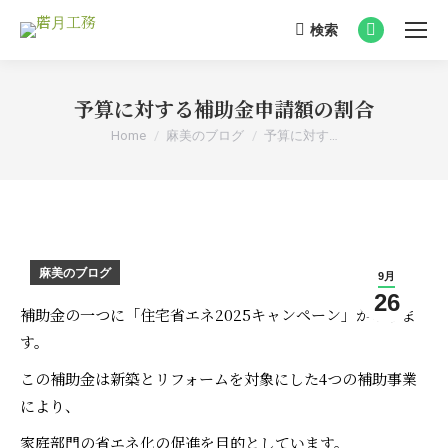
検索
Search:
Facebook
page
opens
予算に対する補助金申請額の割合
in
You are here:
Home
麻美のブログ
予算に対す…
new
window
麻美のブログ
9月
26
補助金の一つに「住宅省エネ2025キャンペーン」がありま
す。
この補助金は新築とリフォームを対象にした4つの補助事業
により、
家庭部門の省エネ化の促進を目的としています。