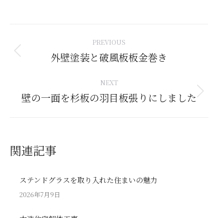
Post
PREVIOUS
navigation
外壁塗装と破風板板金巻き
Previous
post:
NEXT
壁の一面を杉板の羽目板張りにしました
Next
post:
関連記事
ステンドグラスを取り入れた住まいの魅力
2026年7月9日