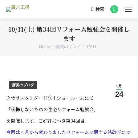
検索
Search:
Facebook
page
10/11(土) 第34回リフォーム勉強会を開催し
opens
in
ます
new
You are here:
Home
麻美のブログ
10/11…
window
麻美のブログ
9月
24
タカラスタンダード立川ショールームにて
「後悔しないための住宅リフォーム勉強会」
を開催します。ご好評につき第34回目。
今回は４月から変わりましたリフォームに関する法改正につ