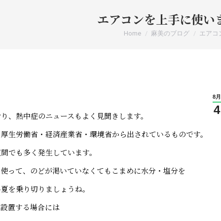
エアコンを上手に使い
You are here:
Home
麻美のブログ
エアコ
8月
4
おり、熱中症のニュースもよく見聞きします。
、厚生労働省・経済産業省・環境省から出されているものです。
夜間でも多く発生しています。
に使って、のどが渇いていなくてもこまめに水分・塩分を
い夏を乗り切りましょうね。
く設置する場合には