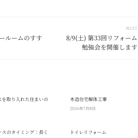
NEXT
tion
ールームのすす
8/9(土) 第33回リフォーム
Next
勉強会を開催します
post:
スを取り入れた住まいの
木造住宅解体工事
2026年7月8日
ンスのタイミング：長く
トイレリフォーム