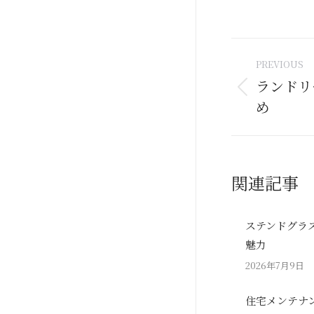
Post
PREVIOUS
naviga
ランドリ
Previous
め
post:
関連記事
ステンドグラ
魅力
2026年7月9日
住宅メンテナ