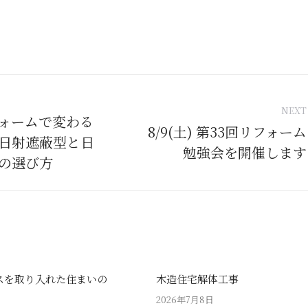
tion
NEXT
ォームで変わる
8/9(土) 第33回リフォーム
日射遮蔽型と日
Next
勉強会を開催します
post:
の選び方
スを取り入れた住まいの
木造住宅解体工事
2026年7月8日