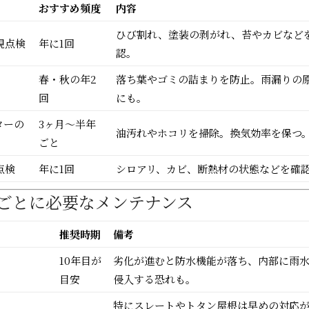
おすすめ頻度
内容
ひび割れ、塗装の剥がれ、苔やカビなど
視点検
年に1回
認。
春・秋の年2
落ち葉やゴミの詰まりを防止。雨漏りの
回
にも。
ターの
3ヶ月〜半年
油汚れやホコリを掃除。換気効率を保つ
ごと
点検
年に1回
シロアリ、カビ、断熱材の状態などを確
10年ごとに必要なメンテナンス
推奨時期
備考
10年目が
劣化が進むと防水機能が落ち、内部に雨
目安
侵入する恐れも。
特にスレートやトタン屋根は早めの対応