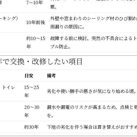
修
7〜10年
要。
ーキング）
外壁や窓まわりのシーリング材のひび割
10年前後
雨漏りの原因に。
約10〜15
故障する前に検討。突然の不具合による
年
ブル防止。
30年で交換・改修したい項目
目安
備考
・トイレ
15〜25
劣化や使い勝手の悪さが気になり始める頃
年
20〜30
漏水や漏電のリスクが高まるため、点検と
年
を。
約30年
下地の劣化を伴う場合は葺き替えがおすす