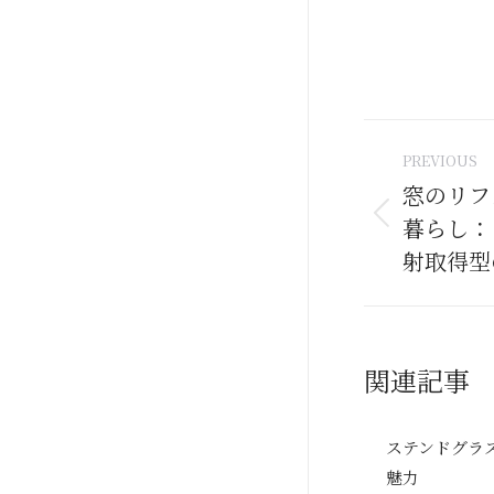
Post
PREVIOUS
naviga
窓のリフ
暮らし：
Previous
post:
射取得型
関連記事
ステンドグラ
魅力