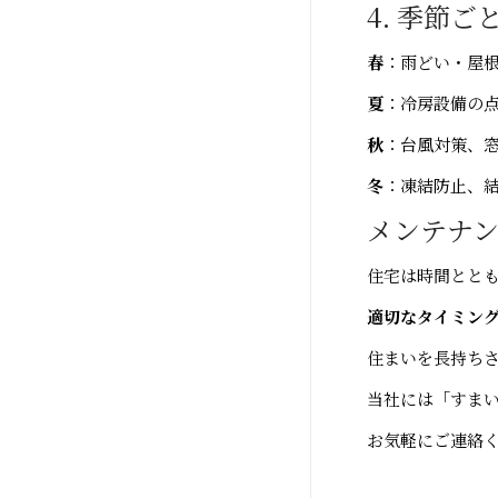
4. 季節
春
：雨どい・屋
夏
：冷房設備の
秋
：台風対策、
冬
：凍結防止、
メンテナ
住宅は時間とと
適切なタイミン
住まいを長持ちさ
当社には「すまい
お気軽にご連絡