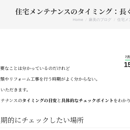
住宅メンテナンスのタイミング：長
You are here:
Home
麻美のブログ
住宅メ
7月
1
必要なことは分かっているのだけれど
種類やリフォーム工事を行う時期がよく分からない。
々いただきます。
ンテナンスの
タイミングの目安
と
具体的なチェックポイント
をわか
。
・定期的にチェックしたい場所