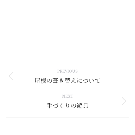
Post
PREVIOUS
navigation
屋根の葺き替えについて
Previous
post:
NEXT
手づくりの遊具
Next
post: