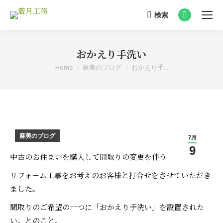
検索
Search:
Facebook
page
opens
おかえり手洗い
in
You are here:
Home
麻美のブログ
おかえり手…
new
window
麻美のブログ
7月
9
中古のお住まいを購入して間取りの変更を伴う
リフォーム工事をお考えのお客様と打合せをさせていただき
ました。
間取りのご希望の一つに「おかえり手洗い」を設置された
い。とのこと。