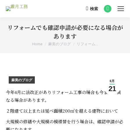
検索
Search:
Facebook
page
リフォームでも確認申請が必要になる場合が
opens
in
あります
new
You are here:
Home
麻美のブログ
リフォーム…
window
麻美のブログ
6月
21
今年4月に法改正がありリフォーム工事の場合も今までと異
なる場合があります。
２階建て以上または延べ面積200㎡を超える建物において
大規模の修繕や大規模の模様替を行う場合は、確認申請が必
要になります。