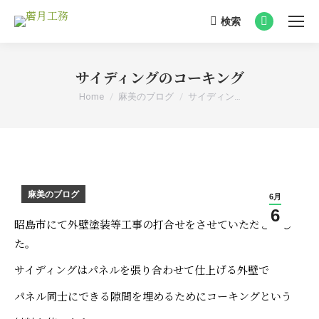
検索
Search:
Facebook
page
opens
サイディングのコーキング
in
You are here:
Home
麻美のブログ
サイディン…
new
window
麻美のブログ
6月
6
昭島市にて外壁塗装等工事の打合せをさせていただきまし
た。
サイディングはパネルを張り合わせて仕上げる外壁で
パネル同士にできる隙間を埋めるためにコーキングという