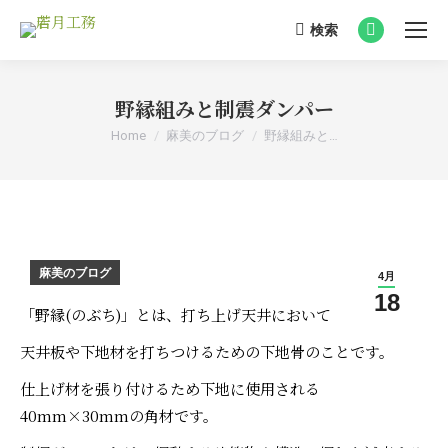
検索
Search:
Facebook
page
opens
野縁組みと制震ダンパー
in
You are here:
Home
麻美のブログ
野縁組みと…
new
window
麻美のブログ
4月
18
「野縁(のぶち)」とは、打ち上げ天井において
天井板や下地材を打ちつけるための下地骨のことです。
仕上げ材を張り付けるため下地に使用される
40mm×30mmの角材です。