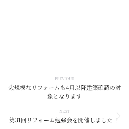
Post
PREVIOUS
navigation
大規模なリフォームも4月以降建築確認の対
Previous
象となります
post:
NEXT
第31回リフォーム勉強会を開催しました ！
Next
post: