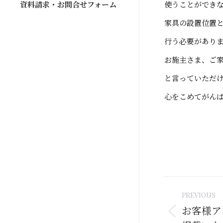
資料請求・お問合せフォーム
使うことができ
家具の設置位置
行う必要があり
お施主さま、ご家
と言っていただ
心をこめてがんばり
Post
PREVIOUS
naviga
お客様ア
Previous