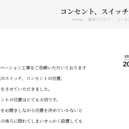
コンセント、スイッチ
You are here:
Home
麻美のブログ
コンセ
3月
2
ノベーション工事をご依頼いただいております
規のスイッチ、コンセントの位置、
せをさせていただきました。
セントの位置はとても大切です。
等をお聞きしながら位置を決めていかないと
具の後ろに隠れてしまいせっかく設置しても