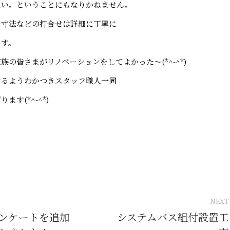
ない。ということにもなりかねません。
と寸法などの打合せは詳細に丁寧に
ます。
族の皆さまがリノベーションをしてよかった～(*^-^*)
けるようわかつきスタッフ職人一同
ます(*^-^*)
NEXT
tion
ンケートを追加
システムバス組付設置工
Next