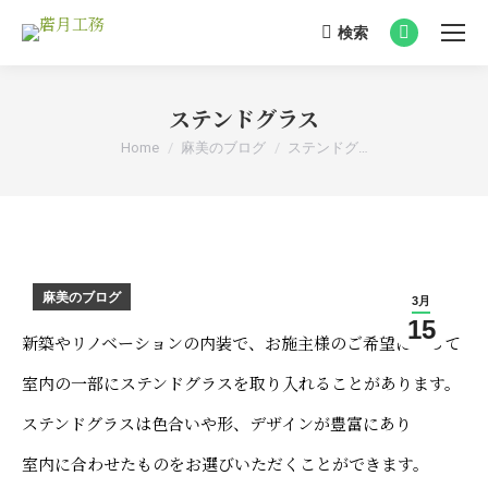
検索
Search:
Facebook
page
opens
ステンドグラス
in
You are here:
Home
麻美のブログ
ステンドグ…
new
window
麻美のブログ
3月
15
新築やリノベーションの内装で、お施主様のご希望によって
室内の一部にステンドグラスを取り入れることがあります。
ステンドグラスは色合いや形、デザインが豊富にあり
室内に合わせたものをお選びいただくことができます。