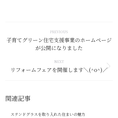
Post
PREVIOUS
navigation
子育てグリーン住宅支援事業のホームページ
Previous
が公開になりました
post:
NEXT
リフォームフェアを開催します＼(^o^)／
Next
post:
関連記事
ステンドグラスを取り入れた住まいの魅力