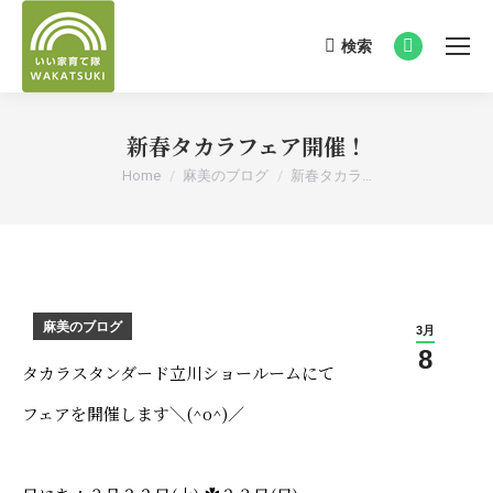
検索
Search:
Facebook
page
opens
新春タカラフェア開催！
in
new
You are here:
Home
麻美のブログ
新春タカラ…
window
麻美のブログ
3月
8
タカラスタンダード立川ショールームにて
フェアを開催します＼(^o^)／