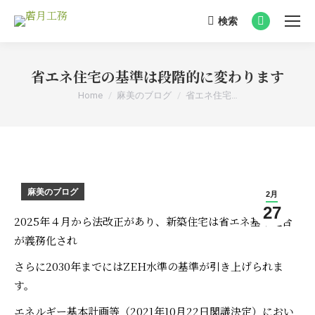
検索
Search:
Facebook
page
opens
省エネ住宅の基準は段階的に変わります
in
You are here:
Home
麻美のブログ
省エネ住宅…
new
window
麻美のブログ
2月
27
2025年４月から法改正があり、新築住宅は省エネ基準適合
が義務化され
さらに2030年までにはZEH水準の基準が引き上げられま
す。
エネルギー基本計画等（2021年10月22日閣議決定）におい