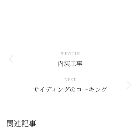
Post
PREVIOUS
navigation
内装工事
Previous
post:
NEXT
サイディングのコーキング
Next
post:
関連記事