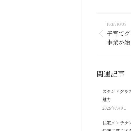
Post
PREVIOUS
naviga
子育てグ
Previous
事業が始
post:
関連記事
ステンドグラ
魅力
2026年7月9日
住宅メンテナ
快適に暮らす