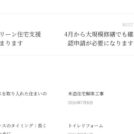
NEXT
tion
リーン住宅支援
4月から大規模修繕でも確
Next
まります
認申請が必要になります
post:
スを取り入れた住まいの
木造住宅解体工事
2026年7月8日
ンスのタイミング：長く
トイレリフォーム
ために