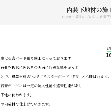
内装下地材の施
You are here:
Home
麻美のブログ
内装下
2月
1
工事は石膏ボード張り施工に入っております。
、石膏を板状に固めその両面に特殊な紙を貼って
とで、建築材料の1つでプラスターボード（PB）とも呼ばれます
た石膏ボードには一定の防火性能や遮音性能があり
井下地に使われます。
どの内装材で仕上げていきます。