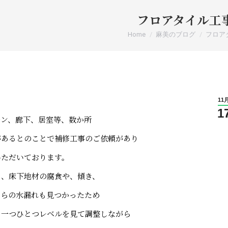
フロアタイル工
You are here:
Home
麻美のブログ
フロア
11
1
チン、廊下、居室等、数か所
があるとのことで補修工事のご依頼があり
いただいております。
と、床下地材の腐食や、傾き、
からの水漏れも見つかったため
、一つひとつレベルを見て調整しながら