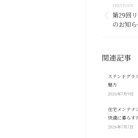
Post
PREVIOUS
naviga
第29回
Previous
のお知ら
post:
関連記事
ステンドグラ
魅力
2026年7月9日
住宅メンテナ
快適に暮らす
2026年7月7日