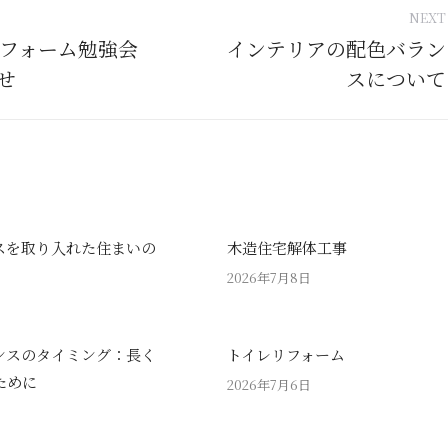
NEXT
tion
リフォーム勉強会
インテリアの配色バラン
Next
せ
スについて
post:
スを取り入れた住まいの
木造住宅解体工事
2026年7月8日
ンスのタイミング：長く
トイレリフォーム
ために
2026年7月6日