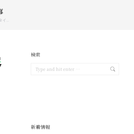
事
タイ…
検索
月
7
Search:
新着情報