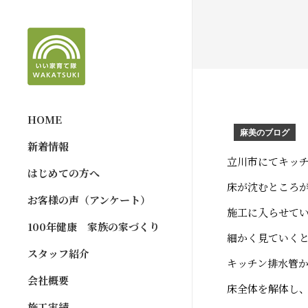
HOME
麻美のブログ
新着情報
立川市にてキッ
はじめての方へ
床が沈むところ
お客様の声（アンケート）
施工に入らせて
100年健康 家族の家づくり
細かく見ていく
スタッフ紹介
キッチン排水管
会社概要
床全体を解体し
施工実績